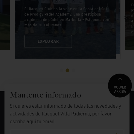
Sol de Prodigy Padel
organizamos los
Sol de Prodigy Padel
E
El Racquet Club es la sede en la Costa del Sol
Academy, una
campamentos de
Academy, una
R
de Prodigy Padel Academy, una prestigiosa
E
×
prestigiosa academia
verano, celebramos
prestigiosa academia
d
academia de pádel en Marbella - Estepona con
d
de pádel en Marbella -
cumpleaños y
de pádel en Marbella -
e
más de 300 alumnos.
ta
Estepona con más de
alquilamos para
Estepona con más de
h
300 alumnos.
eventos infantiles.
300 alumnos.
e
EXPLORAR
VOLVER
ARRIBA
Mantente informado
Si quieres estar informado de todas las novedades y
actividades de Racquet Villa Padierna, por favor
escribe aquí tu email.