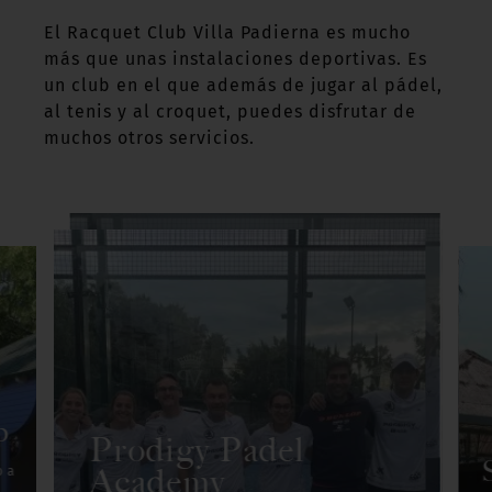
El Racquet Club Villa Padierna es mucho
más que unas instalaciones deportivas. Es
un club en el que además de jugar al pádel,
al tenis y al croquet, puedes disfrutar de
muchos otros servicios.
Prodigy
Prodigy
Padel
Padel
b
Academy
Kid's Club
Academy
Prodigy Padel
Academy
o a
El Racquet Club es la
Un espacio dedicado a
El Racquet Club es la
sede en la Costa del
los niños, donde
sede en la Costa del