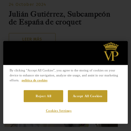
24 October 2024
Julián Gutiérrez, Subcampeón
de España de croquet
LEER MÁS
By clicking “Accept All Cookies”, you agree to the storing of cookies on your
device to enhance site navigation, analyze site usage, and assist in our marketing
efforts.
política de cookies
Reject All
Accept All Cookies
Cookies Settings