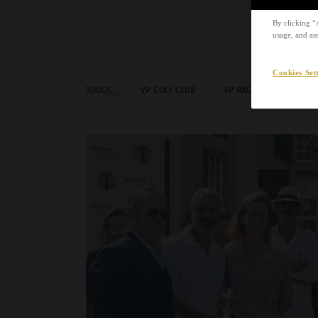
By clicking “
usage, and ass
Cookies Set
TODOS
VP GOLF CLUB
VP RACQUET CLUB