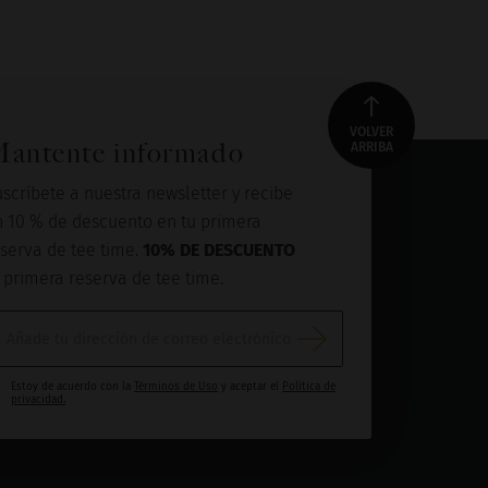
VOLVER
antente informado
ARRIBA
scríbete a nuestra newsletter y recibe
n 10 % de descuento en tu primera
serva de tee time.
10% DE DESCUENTO
 primera reserva de tee time.
Estoy de acuerdo con la
Términos de Uso
y aceptar el
Política de
privacidad.