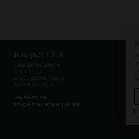
M
Racquet Club
Su
u
Urbanización Costalita
re
Calle Adriano
29688 Estepona (Málaga)
tu
Costa del Sol, Spain
+34 951 573 996
info@villapadiernaracquet.com