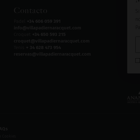
Contacto
Si
no
Padel
+34 606 059 391
Pa
info@villapadiernaracquet.com
Croquet
+34 650 593 215
croquet@villapadiernaracquet.com
Tenis
+ 34 628 473 954
reservas@villapadiernaracquet.com
AQs
de Cookies