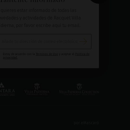
 quieres estar informado de todas las
vedades y actividades de Racquet Villa
dierna, por favor escribe aquí tu email.
Estoy de acuerdo con la
Términos de Uso
y aceptar el
Política de
privacidad.
por eMascaró