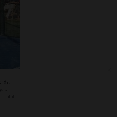
×
onde,
quipo
el título