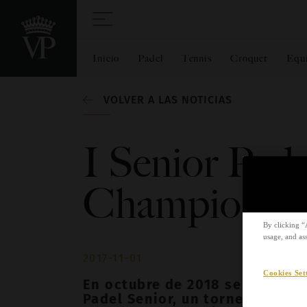
Inicio
Padel
Tennis
Croquet
Equ
VOLVER A LAS NOTICIAS
I Senior Pad
Championsh
By clicking “
usage, and ass
2017-11-01
Cookies Set
En octubre de 2018 se celebró
Padel Senior, un torneo sin p