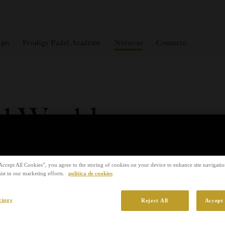
ipo
Prodigy Padel Academy
Noticias
Contacto
el World
ip
Accept All Cookies”, you agree to the storing of cookies on your device to enhance site navigation
ist in our marketing efforts.
política de cookies
tings
Reject All
Accept 
 en nuestro club el I Campeonato del Mund
recedentes que reunió a más de 700 jugador