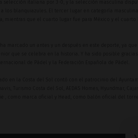
 selección italiana por 3-0, y la selección masculina dispu
a los blanquiazules. El tercer lugar en categoría masculin
a, mientras que el cuarto lugar fue para México y el cuarto
a marcado un antes y un después en este deporte, ya que 
r que se celebra en la historia. Y ha sido posible gracias
ernacional de Pádel y la Federación Española de Pádel.
do en la Costa del Sol contó con el patrocinio del Ayunta
vis, Turismo Costa del Sol, AEDAS Homes, Hyundmar, Cajas
ie , como marca oficial y Head, como balón oficial del torn
M