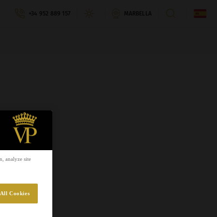
+34 952 889 157
MARBELLA
, analyze site
All Cookies
o de
es de