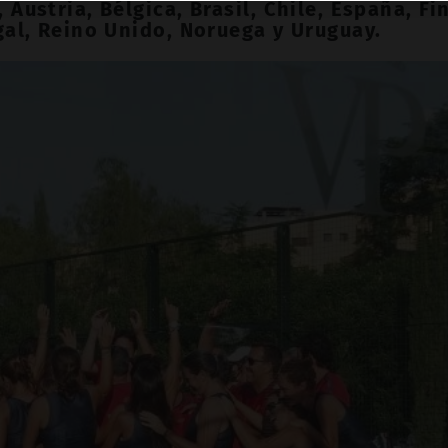
 Austria, Bélgica, Brasil, Chile, España, Fi
ugal, Reino Unido, Noruega y Uruguay.