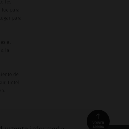
tó los
a fue para
 lugar para
es el
 a la
miento de
ur, Hotel
eo.
VOLVER
antente informado
ARRIBA