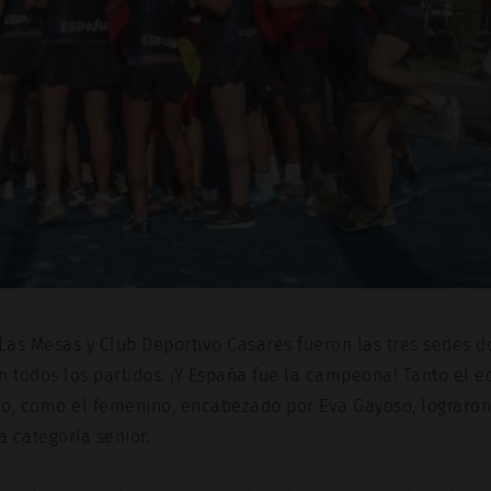
 Las Mesas y Club Deportivo Casares fueron las tres sedes d
n todos los partidos. ¡Y España fue la campeona! Tanto el e
o, como el femenino, encabezado por Eva Gayoso, lograron 
 categoría senior.